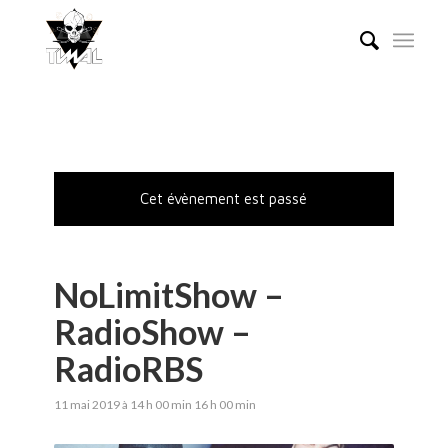
Cet évènement est passé
NoLimitShow –
RadioShow –
RadioRBS
11 mai 2019 à 14 h 00 min
16 h 00 min