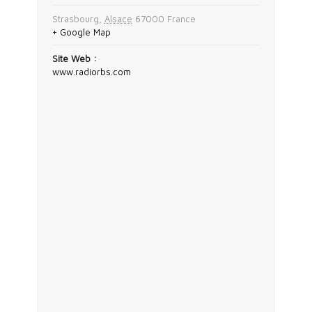
Strasbourg
,
Alsace
67000
France
+ Google Map
Site Web :
www.radiorbs.com