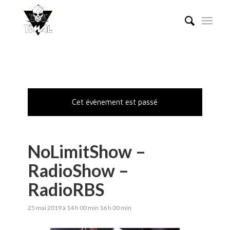
Cet évènement est passé
NoLimitShow –
RadioShow –
RadioRBS
25 mai 2019 à 14 h 00 min
16 h 00 min