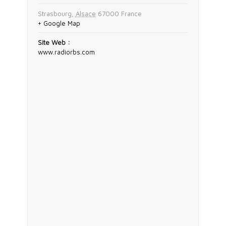
Strasbourg
,
Alsace
67000
France
+ Google Map
Site Web :
www.radiorbs.com