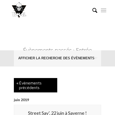
Évènements passés
› Entrée
Recherche
Gratuite
AFFICHER LA RECHERCHE DES ÉVÈNEMENTS
et
navigation
de
vues
«
Évènements
précédents
Évènements
juin 2019
Street Sav’, 22 juin à Saverne !