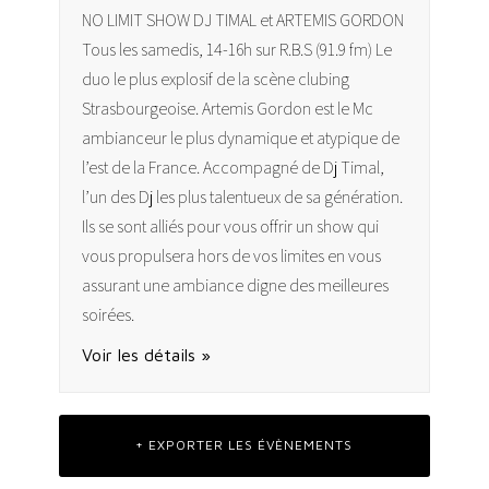
NO LIMIT SHOW DJ TIMAL et ARTEMIS GORDON
Tous les samedis, 14-16h sur R.B.S (91.9 fm) Le
duo le plus explosif de la scène clubing
Strasbourgeoise. Artemis Gordon est le Mc
ambianceur le plus dynamique et atypique de
l’est de la France. Accompagné de Dj Timal,
l’un des Dj les plus talentueux de sa génération.
Ils se sont alliés pour vous offrir un show qui
vous propulsera hors de vos limites en vous
assurant une ambiance digne des meilleures
soirées.
Voir les détails »
+ EXPORTER LES ÉVÈNEMENTS