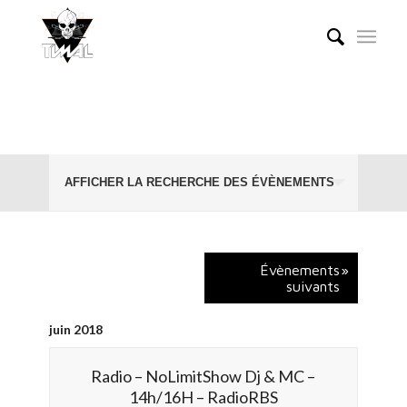
Recherche
Évènements passés
› Radio
AFFICHER LA RECHERCHE DES ÉVÈNEMENTS
et
navigation
de
vues
Évènements
»
suivants
Évènements
juin 2018
Radio – NoLimitShow Dj & MC –
14h/16H – RadioRBS