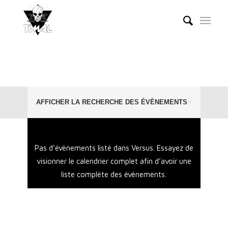
Recherche
Prochains Évènements
› Versus
AFFICHER LA RECHERCHE DES ÉVÈNEMENTS
et
navigation
de
Pas d’évènements listé dans Versus. Essayez de
vues
visionner le calendrier complet afin d’avoir une
Évènements
liste complète des évènements.